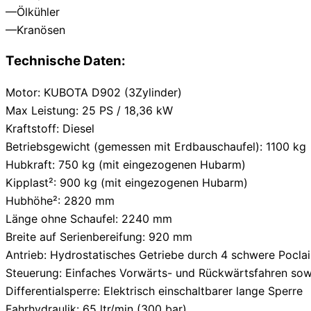
—Ölkühler
—Kranösen
Technische Daten:
Motor: KUBOTA D902 (3Zylinder)
Max Leistung: 25 PS / 18,36 kW
Kraftstoff: Diesel
Betriebsgewicht (gemessen mit Erdbauschaufel): 1100 kg
Hubkraft: 750 kg (mit eingezogenen Hubarm)
Kipplast²: 900 kg (mit eingezogenen Hubarm)
Hubhöhe²: 2820 mm
Länge ohne Schaufel: 2240 mm
Breite auf Serienbereifung: 920 mm
Antrieb: Hydrostatisches Getriebe durch 4 schwere Pocla
Steuerung: Einfaches Vorwärts- und Rückwärtsfahren sow
Differentialsperre: Elektrisch einschaltbarer lange Sperre
Fahrhydraulik: 65 ltr/min (300 bar)