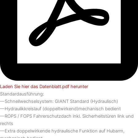
Laden Sie hier das Datenblatt.pdf herunter
Standardausführung:
—Schnellwechselsystem: GIANT Standard (Hydraulisch)
—Hydraulikkreislauf (doppeltwirkend)mechanisch bedient
—ROPS / FOPS Fahrerschutzdach inkl. Sicherheitstüren link und
rechts
—Extra doppelwirkende hydraulische Funktion auf Hubarm,