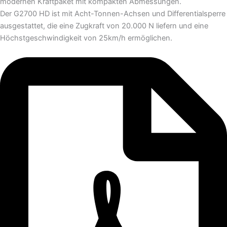
modernen Kraftpaket mit kompakten Abmessungen.
Der G2700 HD ist mit Acht-Tonnen-Achsen und Differentialsperre
ausgestattet, die eine Zugkraft von 20.000 N liefern und eine
Höchstgeschwindigkeit von 25km/h ermöglichen.