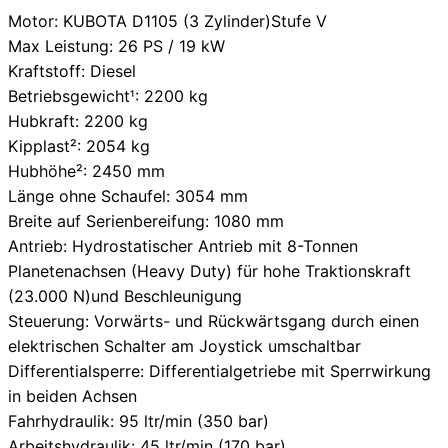
Motor: KUBOTA D1105 (3 Zylinder)Stufe V
Max Leistung: 26 PS / 19 kW
Kraftstoff: Diesel
Betriebsgewicht
: 2200 kg
¹
Hubkraft: 2200 kg
Kipplast²: 2054 kg
Hubhöhe²: 2450 mm
Länge ohne Schaufel: 3054 mm
Breite auf Serienbereifung: 1080 mm
Antrieb: Hydrostatischer Antrieb mit 8-Tonnen
Planetenachsen (Heavy Duty) für hohe Traktionskraft
(23.000 N)und Beschleunigung
Steuerung: Vorwärts- und Rückwärtsgang durch einen
elektrischen Schalter am Joystick umschaltbar
Differentialsperre: Differentialgetriebe mit Sperrwirkung
in beiden Achsen
Fahrhydraulik: 95 ltr/min (350 bar)
Arbeitshydraulik: 45 ltr/min (170 bar)