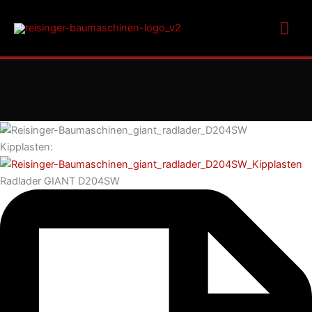
Zum
Hau
Inhalt
springen
Kipplasten:
Radlader GIANT D204SW