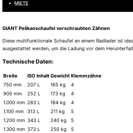
MIETE
GIANT Pelikanschaufel verschraubten Zähnen
Diese multifunktionale Schaufel an einem Radlader ist ide
ausgestattet werden, um die Ladung vor dem Herunterfall
Technische Daten:
Breite
ISO Inhalt
Gewicht
Klemmzähne
750 mm
207 L
165 kg
4
900 mm
252 L
173 kg
4
1.000 mm
283 L
184 kg
4
1.100 mm
313 L
211 kg
5
1.200 mm
343 L
240 kg
5
1.300 mm
373 L
250 kg
5