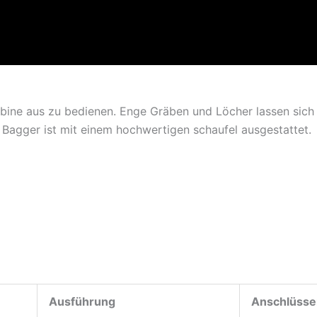
bine aus zu bedienen. Enge Gräben und Löcher lassen sich
agger ist mit einem hochwertigen schaufel ausgestattet.
Ausführung
Anschlüsse