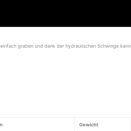
 einfach graben und dank der hydraulischen Schwinge kann
n
Gewicht