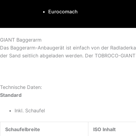
Eurocomach
GIANT Baggerarm
Das Baggerarm-Anbaugerät ist einfach von der Radladerka
der Sand seitlich abgeladen werden. Der TOBROCO-GIANT B
Technische Daten:
Standard
Inkl. Schaufel
Schaufelbreite
ISO Inhalt