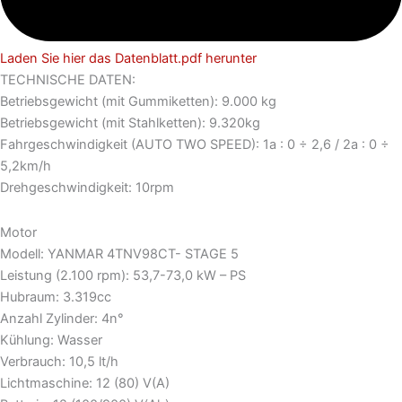
Laden Sie hier das Datenblatt.pdf herunter
TECHNISCHE DATEN:
Betriebsgewicht (mit Gummiketten): 9.000 kg
Betriebsgewicht (mit Stahlketten): 9.320kg
Fahrgeschwindigkeit (AUTO TWO SPEED): 1a : 0 ÷ 2,6 / 2a : 0 ÷
5,2km/h
Drehgeschwindigkeit: 10rpm
Motor
Modell: YANMAR 4TNV98CT- STAGE 5
Leistung (2.100 rpm): 53,7-73,0 kW – PS
Hubraum: 3.319cc
Anzahl Zylinder: 4n°
Kühlung: Wasser
Verbrauch: 10,5 lt/h
Lichtmaschine: 12 (80) V(A)